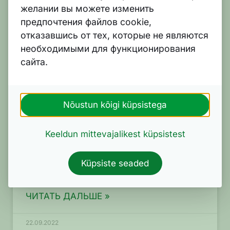
желании вы можете изменить
предпочтения файлов cookie,
отказавшись от тех, которые не являются
необходимыми для функционирования
сайта.
Подготовьте свой дом к
Nõustun kõigi küpsistega
наступлению холодов уже
сегодня
Keeldun mittevajalikest küpsistest
Осень и зима снова возвращают нас к вопросу о
том, как создать более энергоэффективный и
Küpsiste seaded
безопасный дом. Вот шесть простых советов!
ЧИТАТЬ ДАЛЬШЕ »
22.09.2022