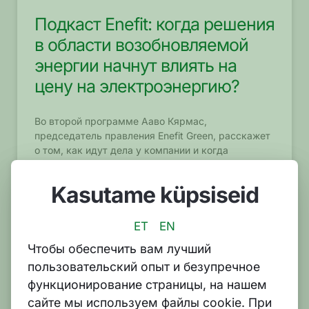
Подкаст Enefit: когда решения
в области возобновляемой
энергии начнут влиять на
цену на электроэнергию?
Во второй программе Ааво Кярмас,
председатель правления Enefit Green, расскажет
о том, как идут дела у компании и когда
разработки в области возобновляемой энергии
начнут влиять на цену на электроэнергию
Kasutame küpsiseid
ЧИТАТЬ ДАЛЬШЕ »
ET
EN
Чтобы обеспечить вам лучший
22.09.2022
пользовательский опыт и безупречное
функционирование страницы, на нашем
НАЧНЕМ ЭКОНОМИТЬ!
сайте мы используем файлы cookie. При