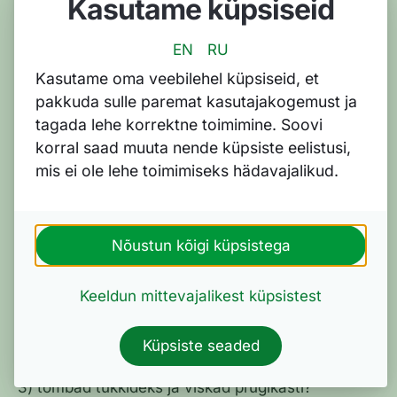
Kasutame küpsiseid
umbes 76 000 kWh elektrit – sama palju energiat
kasutavad aasta jooksul keskmiselt 30 korteris või
EN
RU
10 eramajas elavat leibkonda.
Kasutame oma veebilehel küpsiseid, et
Täiendav energiakulu lisandub veel ka arvete
pakkuda sulle paremat kasutajakogemust ja
sorteerimise ja kojukandega. Enefiti paberarvete
tagada lehe korrektne toimimine. Soovi
transpordile trükikojast koduukseni kulub aastas
korral saad muuta nende küpsiste eelistusi,
hinnanguliselt 150-250 liitrit kütust.
mis ei ole lehe toimimiseks hädavajalikud.
Arve jõuab sinuni – aga mis
saab edasi?
Nõustun kõigi küpsistega
Kui postiljon on arve kohale toimetanud, vaatad
Keeldun mittevajalikest küpsistest
summat ja tasud arve. Aga mis saab paberist
edasi?
1) jääb lauanurgale vedelema ja tolmu koguma?
Küpsiste seaded
2) sorteerid paberi ja papi konteinerisse?
3) tõmbad tükkideks ja viskad prügikasti?