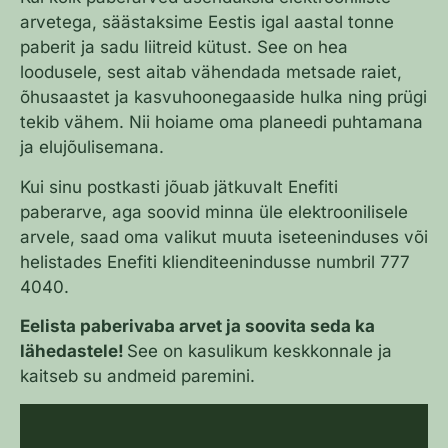
arvetega, säästaksime Eestis igal aastal tonne
paberit ja sadu liitreid kütust. See on hea
loodusele, sest aitab vähendada metsade raiet,
õhusaastet ja kasvuhoonegaaside hulka ning prügi
tekib vähem. Nii hoiame oma planeedi puhtamana
ja elujõulisemana.
Kui sinu postkasti jõuab jätkuvalt Enefiti
paberarve, aga soovid minna üle elektroonilisele
arvele, saad oma valikut muuta iseteeninduses või
helistades Enefiti klienditeenindusse numbril 777
4040.
Eelista paberivaba arvet ja soovita seda ka
lähedastele!
See on kasulikum keskkonnale ja
kaitseb su andmeid paremini.