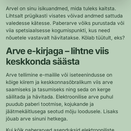
Arvel on sinu isikuandmed, mida tuleks kaitsta.
Lihtsalt prügikasti visates võivad andmed sattuda
valedesse kätesse. Paberarve võiks purustada või
viia spetsiaalsesse kogumispunkti, kus need
nõuetele vastavalt hävitatakse. Kõlab tüütult, eks?
Arve e-kirjaga – lihtne viis
keskkonda säästa
Arve tellimine e-mailile või iseteenindusse on
kõige kiirem ja keskkonnasõbralikum viis arve
saamiseks ja tasumiseks ning seda on kerge
säilitada ja hävitada. Elektroonilise arve puhul
puudub paberi tootmise, kojukande ja
jäätmekäitlusega seotud mõju loodusele. Lisaks
jõuab arve sinuni hetkega.
Kui kõik paberarved asenduksid elektrooniliste