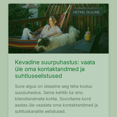
HETKEL OLULINE
Kevadine suurpuhastus: vaata
üle oma kontaktandmed ja
suhtluseelistused
Suve algus on ideaalne aeg teha kodus
suurpuhastus. Sama kehtib ka sinu
kliendiandmete kohta. Soovitame kord
aastas üle vaadata oma kontaktandmed ja
suhtluskanalite eelistused.