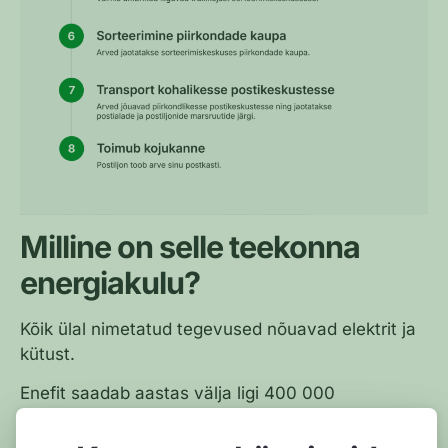
Milline on selle teekonna
energiakulu?
Kõik ülal nimetatud tegevused nõuavad elektrit ja
kütust.
Enefit saadab aastas välja ligi 400 000
paberarvet. Nende arvete tootmiseks,
trükkimiseks ja ümbrikutesse panemiseks kulub