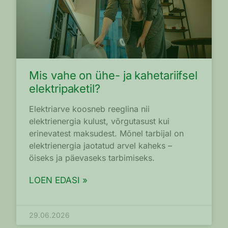
Mis vahe on ühe- ja kahetariifsel
elektripaketil?
Elektriarve koosneb reeglina nii
elektrienergia kulust, võrgutasust kui
erinevatest maksudest. Mõnel tarbijal on
elektrienergia jaotatud arvel kaheks –
öiseks ja päevaseks tarbimiseks.
LOEN EDASI »
29.06.2026