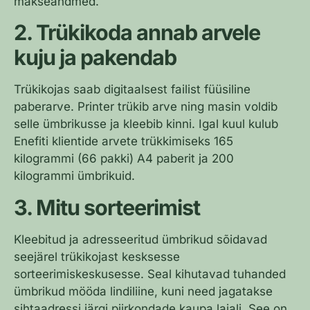
makseandmed.
2. Trükikoda annab arvele
kuju ja pakendab
Trükikojas saab digitaalsest failist füüsiline
paberarve. Printer trükib arve ning masin voldib
selle ümbrikusse ja kleebib kinni. Igal kuul kulub
Enefiti klientide arvete trükkimiseks 165
kilogrammi (66 pakki) A4 paberit ja 200
kilogrammi ümbrikuid.
3. Mitu sorteerimist
Kleebitud ja adresseeritud ümbrikud sõidavad
seejärel trükikojast kesksesse
sorteerimiskeskusesse. Seal kihutavad tuhanded
ümbrikud mööda lindiliine, kuni need jagatakse
sihtaadressi järgi piirkondade kaupa laiali. See on