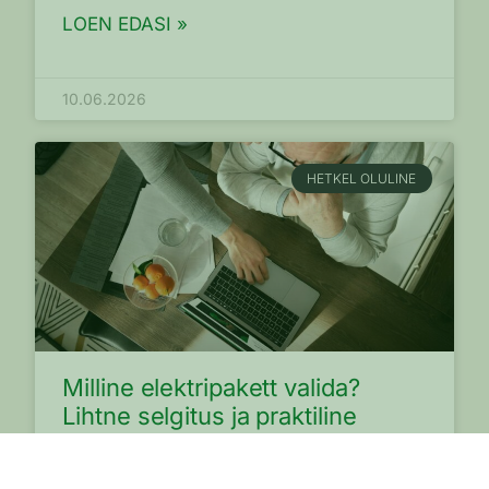
LOEN EDASI »
10.06.2026
HETKEL OLULINE
Milline elektripakett valida?
Lihtne selgitus ja praktiline
soovitus
Elektripaketi valimine ei ole enam ammu